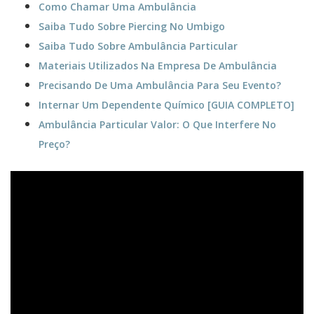
Como Chamar Uma Ambulância
Saiba Tudo Sobre Piercing No Umbigo
Saiba Tudo Sobre Ambulância Particular
Materiais Utilizados Na Empresa De Ambulância
Precisando De Uma Ambulância Para Seu Evento?
Internar Um Dependente Químico [GUIA COMPLETO]
Ambulância Particular Valor: O Que Interfere No
Preço?