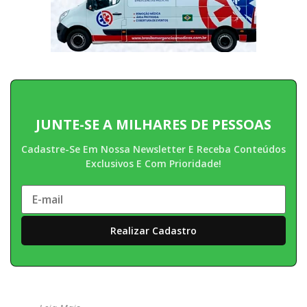
JUNTE-SE A MILHARES DE PESSOAS
Cadastre-Se Em Nossa Newsletter E Receba Conteúdos
Exclusivos E Com Prioridade!