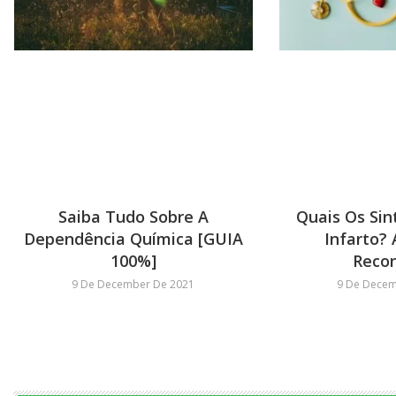
Saiba Tudo Sobre A
Quais Os Si
Dependência Química [GUIA
Infarto?
100%]
Reco
9 De December De 2021
9 De Decem