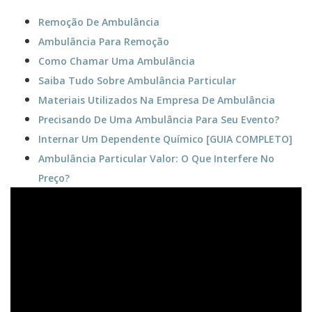
Remoção De Ambulância
Ambulância Para Remoção
Como Chamar Uma Ambulância
Saiba Tudo Sobre Ambulância Particular
Materiais Utilizados Na Empresa De Ambulância
Precisando De Uma Ambulância Para Seu Evento?
Internar Um Dependente Químico [GUIA COMPLETO]
Ambulância Particular Valor: O Que Interfere No
Preço?