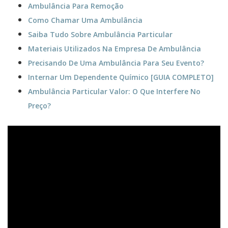
Ambulância Para Remoção
Como Chamar Uma Ambulância
Saiba Tudo Sobre Ambulância Particular
Materiais Utilizados Na Empresa De Ambulância
Precisando De Uma Ambulância Para Seu Evento?
Internar Um Dependente Químico [GUIA COMPLETO]
Ambulância Particular Valor: O Que Interfere No
Preço?