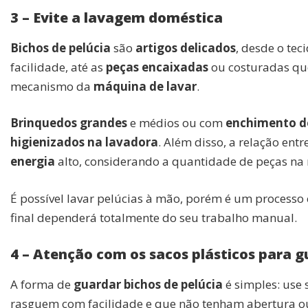
3 – Evite a lavagem doméstica
Bichos de pelúcia
são
artigos delicados
, desde o te
facilidade, até as
peças encaixadas
ou costuradas que
mecanismo da
máquina de lavar
.
Brinquedos grandes
e médios ou com
enchimento de
higienizados na lavadora
. Além disso, a relação entr
energia
alto, considerando a quantidade de peças n
É possível lavar pelúcias à mão, porém é um processo
final dependerá totalmente do seu trabalho manual.
4 – Atenção com os sacos plásticos para 
A forma de
guardar bichos de pelúcia
é simples: use 
rasguem com facilidade e que não tenham abertura ou