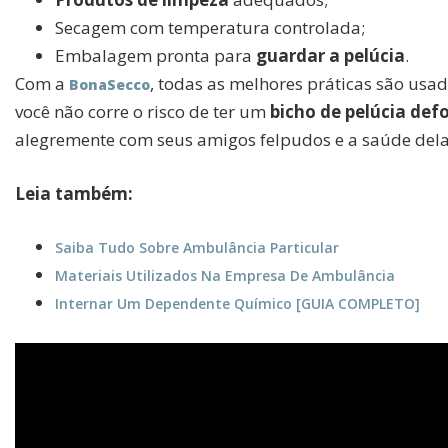
Secagem com temperatura controlada;
Embalagem pronta para
guardar a pelúcia
.
Com a
, todas as melhores práticas são usa
BonaSecco
você não corre o risco de ter um
bicho de pelúcia de
alegremente com seus amigos felpudos e a saúde dela
Leia também:
Saiba Tudo Sobre Ambulância Particular
Materiais Utilizados Na Empresa De Ambulância
Internar Um Dependente Químico [GUIA COMPLETO]