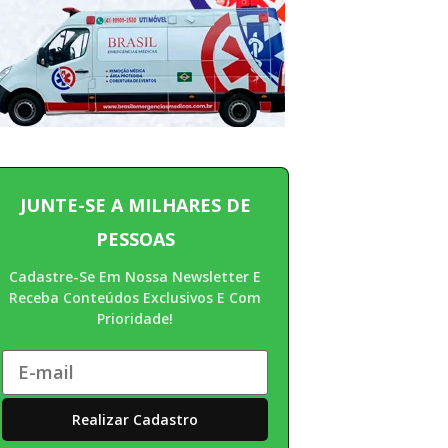
JUNTE-SE A MILHARES DE
PESSOAS
Cadastre-Se Em Nossa Newsletter E
Receba Conteúdos Exclusivos E Com
Prioridade!