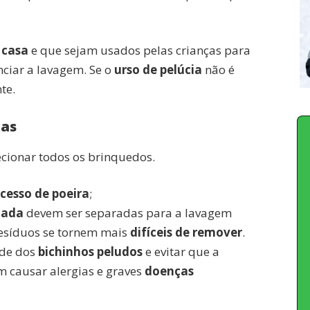
 casa
e que sejam usados pelas crianças para
ciar a lavagem. Se o
urso de pelúcia
não é
te.
ias
ecionar todos os brinquedos.
cesso de poeira
;
hada
devem ser separadas para a lavagem
resíduos se tornem mais
difíceis de remover
.
ade dos
bichinhos peludos
e evitar que a
m causar alergias e graves
doenças