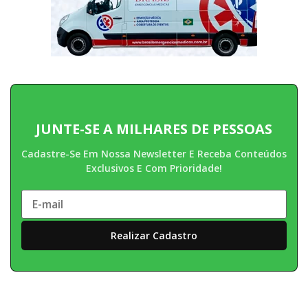
JUNTE-SE A MILHARES DE PESSOAS
Cadastre-Se Em Nossa Newsletter E Receba Conteúdos
Exclusivos E Com Prioridade!